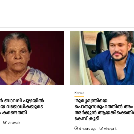
Kerala
ൂർ ബാവലി പുഴയിൽ
‘മുഖ്യമന്ത്രിയെ
യ വയോധികയുടെ
പൊതുസമൂഹത്തിൽ അപമാന
 കണ്ടെത്തി
അർജുൻ ആയങ്കിക്കെതി
കേസ് കൂടി
vinaya k
4 hours ago
vinaya k