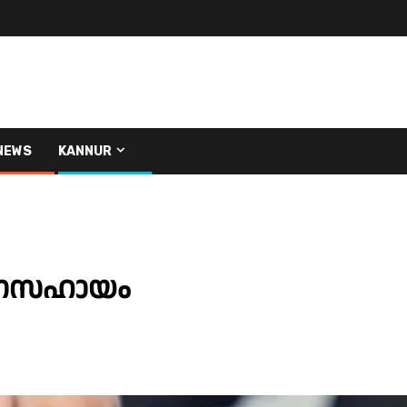
NEWS
KANNUR
 ധനസഹായം