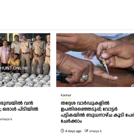
Kannur
പെരുമ്പയിൽ വൻ
തദ്ദേശ വാർഡുകളിൽ
േട്ട; ഒരാൾ പിടിയിൽ
ഉപതിരഞ്ഞെടുപ്പ്; വോട്ടർ
പട്ടികയിൽ ബുധനാഴ്ച കൂടി പേര
vinaya k
ചേർക്കാം
4 days ago
vinaya k