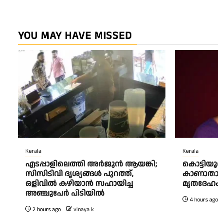
YOU MAY HAVE MISSED
Kerala
Kerala
എടപ്പാളിലെത്തി അർജുൻ ആയങ്കി;
കൊട്ടിയ
സിസിടിവി ദൃശ്യങ്ങൾ പുറത്ത്,
കാണാതാ
ഒളിവിൽ കഴിയാൻ സഹായിച്ച
മൃതദേഹം
അഞ്ചുപേർ പിടിയിൽ
4 hours ago
2 hours ago
vinaya k