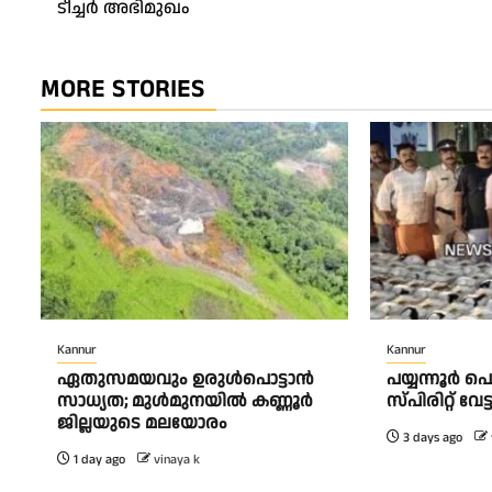
ടീച്ചർ അഭിമുഖം
MORE STORIES
Kannur
Kannur
ഏതുസമയവും ഉരുൾപൊട്ടാൻ
പയ്യന്നൂർ 
സാധ്യത; മുൾമുനയിൽ കണ്ണൂർ
സ്‌പിരിറ്റ് വ
ജില്ലയുടെ മലയോരം
3 days ago
1 day ago
vinaya k