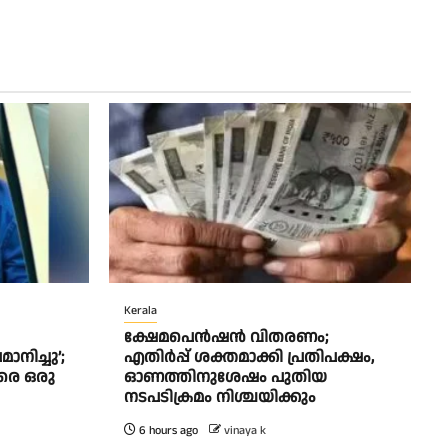
Kerala
ക്ഷേമപെൻഷൻ വിതരണം;
ിച്ചു’;
എതിർപ്പ് ശക്തമാക്കി പ്രതിപക്ഷം,
രെ ഒരു
ഓണത്തിനുശേഷം പുതിയ
നടപടിക്രമം നിശ്ചയിക്കും
6 hours ago
vinaya k