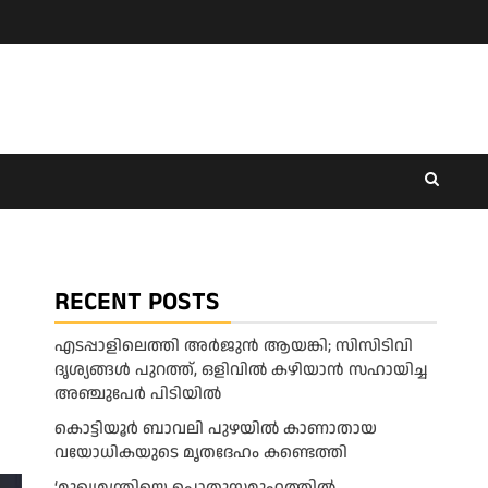
RECENT POSTS
എടപ്പാളിലെത്തി അർജുൻ ആയങ്കി; സിസിടിവി
ദൃശ്യങ്ങൾ പുറത്ത്, ഒളിവിൽ കഴിയാൻ സഹായിച്ച
അഞ്ചുപേർ പിടിയിൽ
കൊട്ടിയൂർ ബാവലി പുഴയിൽ കാണാതായ
വയോധികയുടെ മൃതദേഹം കണ്ടെത്തി
‘മുഖ്യമന്ത്രിയെ പൊതുസമൂഹത്തിൽ