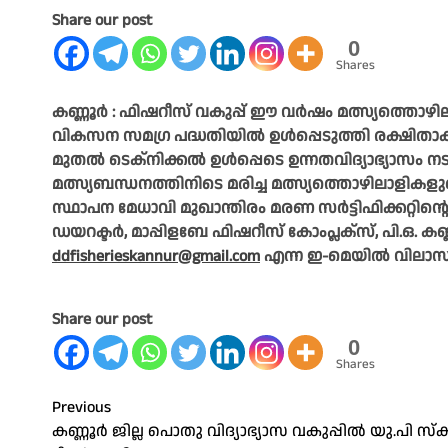
Share our post
0
Shares
കണ്ണൂർ : ഫിഷറീസ് വകുപ്പ് ഈ വർഷം മത്സ്യത്തൊഴ
വികസന സമഗ്ര പദ്ധതിയിൽ ഉൾപ്പെടുത്തി രക്ഷിതാക്കൾ 
മുതൽ ടെക്നിക്കൽ ഉൾപ്പെടെ ഉന്നതവിദ്യാഭ്യാസം 
മത്സ്യബന്ധനത്തിനിടെ മരിച്ച മത്സ്യത്തൊഴിലാളികളുട
സ്ഥാപന മേധാവി മുഖാന്തിരം മരണ സർട്ടിഫിക്കറ്റിന്റെ
ഡയറക്ടർ, മാപ്പിളബേ ഫിഷറീസ് കോംപ്ലക്സ്, പി.ഒ. ക
ddfisherieskannur@gmail.com
എന്ന ഇ-മെയിൽ വിലാ
Share our post
0
Shares
Post
Previous
കണ്ണൂർ ജില്ല പൊതു വിദ്യാഭ്യാസ വകുപ്പിൽ യു.പി സ്
navigation