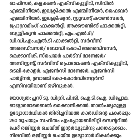
ഓഫീസർ, കളക്ഷൻ എക്‌സിക്യൂട്ടീവ്, സിവിൽ
എഞ്ചിനീയർ, ഇലക്ട്രിക്കൽ എഞ്ചിനീയർ, ഫൈബർ
എഞ്ചിനീയർ, ഇലക്ട്രീഷ്യൻ, സ്റ്റുഡന്റ് കൗൺസലർ,
പ്രോഗ്രാമിംഗ് ഫാക്കൽറ്റി, അക്കൗണ്ടിങ് ഫാക്കൽറ്റി,
ബ്യൂട്ടീഷ്യൻ ഫാക്കൽറ്റി, എം.എൽ.ടി/
ഡി.ഡി.എം.എൽ.ടി ഫാക്കൽറ്റി, സർവീസ്
അഡൈ്വസർ/ ബോഡി ഷോപ് അഡൈ്വസർ,
മെക്കാനിക്, സ്‌പെയർ പാർട്‌സ് മാനേജർ/
അസിസ്റ്റന്റ്, സർവീസ് പ്രൊമോഷൻ എക്‌സിക്യൂട്ടീവ്,
ടെലി-കോളർ, ഏജൻസി മാനേജർ, ഏജൻസി
പാർട്ട്‌നർ, ബ്രാഞ്ച് കോ-കോർഡിനേറ്റർസ്
എന്നിവയിലാണ് ഒഴിവുകൾ.
യോഗ്യത: പ്ലസ് ടു, ഡിഗ്രി, പി.ജി, ഐ.ടി.ഐ, ഡിപ്ലോമ,
ഓട്ടോമൊബൈൽ മെക്കാനിക്കൽ. താൽപര്യമുള്ള
ഉദ്യോഗാർഥികൾ തിരിച്ചറിയൽ കാർഡിന്റെ പകർപ്പും
250 രൂപയും സഹിതം എംപ്ലോയബിലിറ്റി സെന്ററിൽ
പേര് രജിസ്റ്റർ ചെയ്ത് ഇന്റർവ്യൂവിനു പങ്കെടുക്കാം.
നിലവിൽ രജിസ്റ്റർ ചെയ്ത ഉദ്യോഗാർഥികൾക്കും