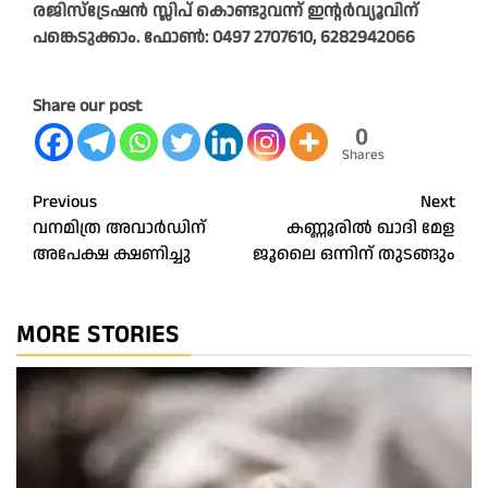
രജിസ്‌ട്രേഷൻ സ്ലിപ് കൊണ്ടുവന്ന് ഇന്റർവ്യൂവിന്
പങ്കെടുക്കാം. ഫോൺ: 0497 2707610, 6282942066
Share our post
0
Shares
Post
Previous
Next
വനമിത്ര അവാർഡിന്
കണ്ണൂരിൽ ഖാദി മേള
navigation
അപേക്ഷ ക്ഷണിച്ചു
ജൂലൈ ഒന്നിന് തുടങ്ങും
MORE STORIES