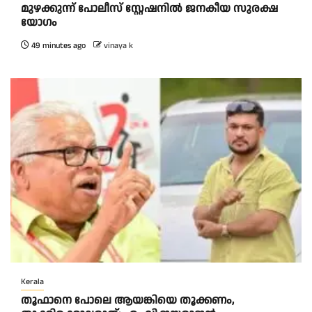
മുഴക്കുന്ന് പോലീസ് സ്റ്റേഷനിൽ ജനകീയ സുരക്ഷ
യോഗം
49 minutes ago
vinaya k
Kerala
തൂഫാനെ പോലെ ആയങ്കിയെ തൂക്കണം,