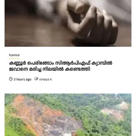
Kannur
കണ്ണൂർ പെരിങ്ങോം സിആർപിഎഫ് ക്യാമ്പിൽ
ജവാനെ മരിച്ച നിലയിൽ കണ്ടെത്തി
3 hours ago
vinaya k