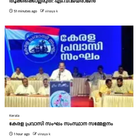
തൂക്കിക്കൊല്ലരുത്: എം.വി.ജയരാജന്‍
51 minutes ago
vinaya k
Kerala
കേരള പ്രവാസി സംഘം സംസ്ഥാന സമ്മേളനം
1 hour ago
vinaya k