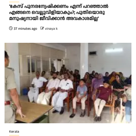
‘കേസ് പുനരന്വേഷിക്കണം എന്ന് പറഞ്ഞാൽ
എങ്ങനെ വെല്ലുവിളിയാകും?; പുതിയൊരു
മനുഷ്യനായി ജീവിക്കാൻ അവകാശമില്ല’
37 minutes ago
vinaya k
Kerala