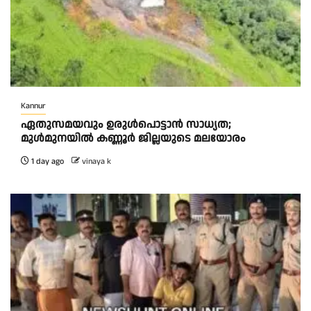
Kannur
ഏതുസമയവും ഉരുൾപൊട്ടാൻ സാധ്യത;
മുൾമുനയിൽ കണ്ണൂർ ജില്ലയുടെ മലയോരം
1 day ago
vinaya k