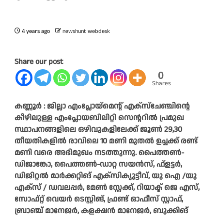
4 years ago
newshunt webdesk
Share our post
0
Shares
കണ്ണൂർ : ജില്ലാ എംപ്ലോയ്‌മെന്റ് എക്‌സ്‌ചേഞ്ചിന്റെ
കീഴിലുള്ള എംപ്ലോയബിലിറ്റി സെന്ററിൽ പ്രമുഖ
സ്ഥാപനങ്ങളിലെ ഒഴിവുകളിലേക്ക് ജൂൺ 29,30
തീയതികളിൽ രാവിലെ 10 മണി മുതൽ ഉച്ചക്ക് രണ്ട്
മണി വരെ അഭിമുഖം നടത്തുന്നു. പൈത്തൺ-
ഡിജാങ്കോ, പൈത്തൺ-ഡാറ്റ സയൻസ്, ഫ്‌ളട്ടർ,
ഡിജിറ്റൽ മാർക്കറ്റിങ് എക്‌സിക്യൂട്ടീവ്, യു ഐ /യു
എക്‌സ് / ഡവലപ്പർ, മേൺ സ്റ്റേക്ക്, റിയാക്ട് ജെ എസ്,
സോഫ്റ്റ് വെയർ ടെസ്റ്റിങ്, ഫ്രണ്ട് ഓഫീസ് സ്റ്റാഫ്,
ബ്രാഞ്ച് മാനേജർ, കളക്ഷൻ മാനേജർ, ബുക്കിങ്