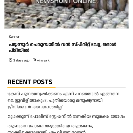
Kannur
പയ്യന്നൂർ പെരുമ്പയിൽ വൻ സ്‌പിരിറ്റ് വേട്ട; ഒരാൾ
പിടിയിൽ
3 days ago
vinaya k
RECENT POSTS
‘കേസ് പുനരന്വേഷിക്കണം എന്ന് പറഞ്ഞാൽ എങ്ങനെ
വെല്ലുവിളിയാകും?; പുതിയൊരു മനുഷ്യനായി
ജീവിക്കാൻ അവകാശമില്ല’
മുഴക്കുന്ന് പോലീസ് സ്റ്റേഷനിൽ ജനകീയ സുരക്ഷ യോഗം
തൂഫാനെ പോലെ ആയങ്കിയെ തൂക്കണം,
തൂക്കിക്കൊല്ലരുത്: എം.വി.ജയരാജന്‍