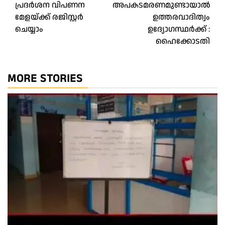
പ്രദർശന വിപണന
അപകടമരണമുണ്ടായാൽ
മേളയ്ക്ക് രജിസ്റ്റർ
ഉത്തരവാദിത്വം
ചെയ്യാം
ഉദ്യോഗസ്ഥർക്ക്‌ :
ഹൈക്കോടതി
MORE STORIES