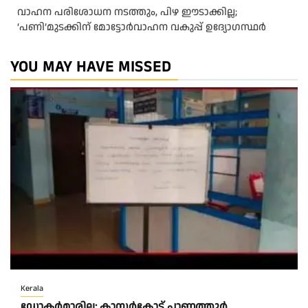
വാഹന പരിശോധന നടത്തും, പിഴ ഈടാക്കില്ല;
‘പണി’മുടക്കിന് മോട്ടോര്‍വാഹന വകുപ്പ് ഉദ്യോഗസ്ഥര്‍
YOU MAY HAVE MISSED
Kerala
ഡോക്ടർമാരില്ല; കാസർകോട് പാണത്തൂർ