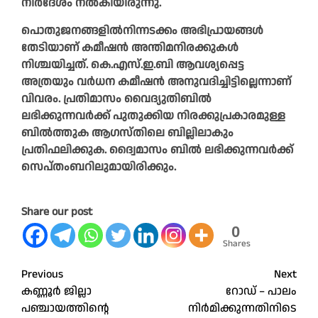
നിർദേശം നൽകിയിരുന്നു.
പൊതുജനങ്ങളിൽനിന്നടക്കം അഭിപ്രായങ്ങൾ
തേടിയാണ്‌ കമീഷൻ അന്തിമനിരക്കുകൾ
നിശ്ചയിച്ചത്‌. കെ.എസ്‌.ഇ.ബി ആവശ്യപ്പെട്ട
അത്രയും വർധന കമീഷൻ അനുവദിച്ചിട്ടില്ലെന്നാണ്‌
വിവരം. പ്രതിമാസം വൈദ്യുതിബിൽ
ലഭിക്കുന്നവർക്ക്‌ പുതുക്കിയ നിരക്കുപ്രകാരമുള്ള
ബിൽത്തുക ആഗസ്തിലെ ബില്ലിലാകും
പ്രതിഫലിക്കുക. ദ്വൈമാസം ബിൽ ലഭിക്കുന്നവർക്ക്‌
സെപ്‌തംബറിലുമായിരിക്കും.
Share our post
0
Shares
Post
Previous
Next
കണ്ണൂർ ജില്ലാ
റോഡ് – പാലം
navigation
പഞ്ചായത്തിന്റെ
നിർമിക്കുന്നതിനിടെ