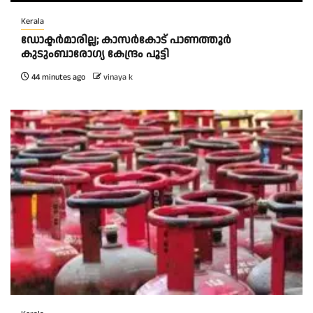
Kerala
ഡോക്ടർമാരില്ല; കാസർകോട് പാണത്തൂർ
കുടുംബാരോഗ്യ കേന്ദ്രം പൂട്ടി
44 minutes ago
vinaya k