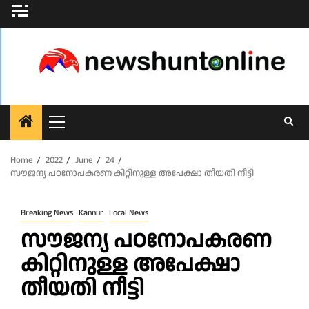
Skip
to
content
Primary
Menu
Home
2022
June
24
സൗജന്യ പഠനോപകരണ കിറ്റിനുള്ള അപേക്ഷാ തീയതി നീട്ടി
Breaking News
Kannur
Local News
സൗജന്യ പഠനോപകരണ
കിറ്റിനുള്ള അപേക്ഷാ
തീയതി നീട്ടി