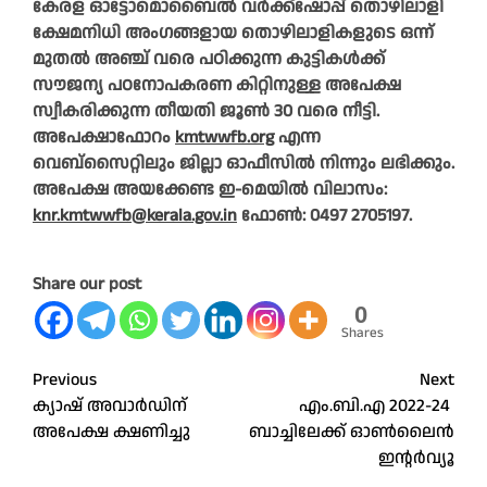
കേരള ഓട്ടോമൊബൈൽ വർക്ക്ഷോപ്പ് തൊഴിലാളി
ക്ഷേമനിധി അംഗങ്ങളായ തൊഴിലാളികളുടെ ഒന്ന്
മുതൽ അഞ്ച് വരെ പഠിക്കുന്ന കുട്ടികൾക്ക്
സൗജന്യ പഠനോപകരണ കിറ്റിനുള്ള അപേക്ഷ
സ്വീകരിക്കുന്ന തീയതി ജൂൺ 30 വരെ നീട്ടി.
അപേക്ഷാഫോറം
kmtwwfb.org
എന്ന
വെബ്സൈറ്റിലും ജില്ലാ ഓഫീസിൽ നിന്നും ലഭിക്കും.
അപേക്ഷ അയക്കേണ്ട ഇ-മെയിൽ വിലാസം:
knr.kmtwwfb@kerala.gov.in
ഫോൺ: 0497 2705197.
Share our post
0
Shares
Post
Previous
Next
ക്യാഷ് അവാർഡിന്
എം.ബി.എ 2022-24
navigation
അപേക്ഷ ക്ഷണിച്ചു
ബാച്ചിലേക്ക് ഓൺലൈൻ
ഇന്റർവ്യൂ