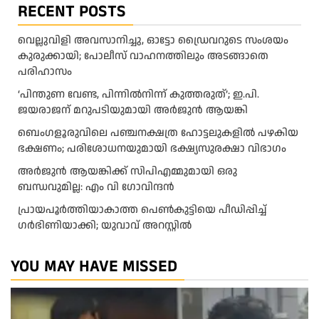
RECENT POSTS
വെല്ലുവിളി അവസാനിച്ചു, ഓട്ടോ ഡ്രൈവറുടെ സംശയം
കുരുക്കായി; പോലീസ് വാഹനത്തിലും അടങ്ങാതെ
പരിഹാസം
‘പിന്തുണ വേണ്ട, പിന്നിൽനിന്ന് കുത്തരുത്’; ഇ.പി.
ജയരാജന് മറുപടിയുമായി അർജുൻ ആയങ്കി
ബെംഗളൂരുവിലെ പഞ്ചനക്ഷത്ര ഹോട്ടലുകളിൽ പഴകിയ
ഭക്ഷണം; പരിശോധനയുമായി ഭക്ഷ്യസുരക്ഷാ വിഭാഗം
അര്‍ജുന്‍ ആയങ്കിക്ക് സിപിഎമ്മുമായി ഒരു
ബന്ധവുമില്ല: എം വി ഗോവിന്ദന്‍
പ്രായപൂർത്തിയാകാത്ത പെൺകുട്ടിയെ പീഡിപ്പിച്ച്
ഗർഭിണിയാക്കി; യുവാവ് അറസ്റ്റിൽ
YOU MAY HAVE MISSED