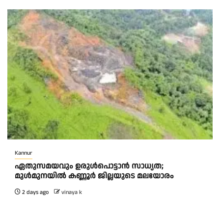
Kannur
ഏതുസമയവും ഉരുൾപൊട്ടാൻ സാധ്യത;
മുൾമുനയിൽ കണ്ണൂർ ജില്ലയുടെ മലയോരം
2 days ago
vinaya k