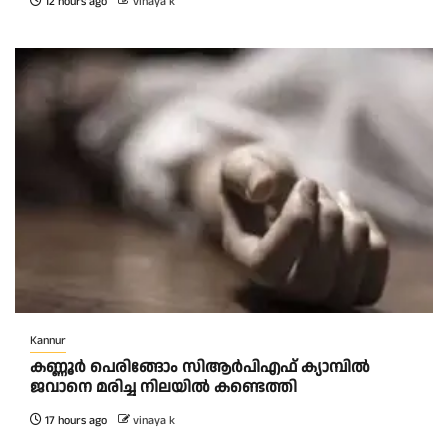
12 hours ago
vinaya k
Kannur
കണ്ണൂർ പെരിങ്ങോം സിആർപിഎഫ് ക്യാമ്പിൽ
ജവാനെ മരിച്ച നിലയിൽ കണ്ടെത്തി
17 hours ago
vinaya k