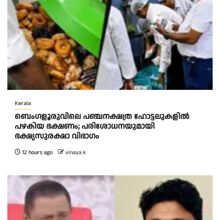
Kerala
ബെംഗളൂരുവിലെ പഞ്ചനക്ഷത്ര ഹോട്ടലുകളിൽ
പഴകിയ ഭക്ഷണം; പരിശോധനയുമായി
ഭക്ഷ്യസുരക്ഷാ വിഭാഗം
12 hours ago
vinaya k