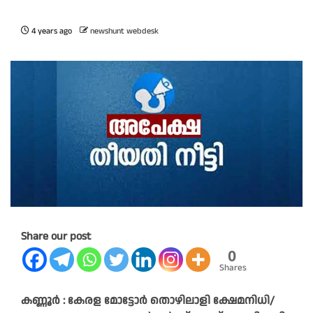
4 years ago
newshunt webdesk
Share our post
0
Shares
കണ്ണൂർ : കേരള മോട്ടോർ തൊഴിലാളി ക്ഷേമനിധി/