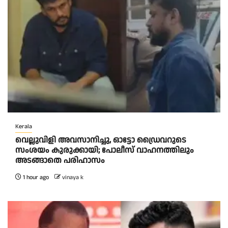
Kerala
വെല്ലുവിളി അവസാനിച്ചു, ഓട്ടോ ഡ്രൈവറുടെ
സംശയം കുരുക്കായി; പോലീസ് വാഹനത്തിലും
അടങ്ങാതെ പരിഹാസം
1 hour ago
vinaya k