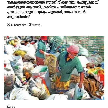
‘ക്ഷേത്രമൈതാനത്ത് ഞാനിരിക്കുന്നു’; പോസ്റ്റുമായി
അർജുൻ ആയങ്കി, കാറിൽ പാലിയേക്കര ടോൾ
പ്ലാസ കടക്കുന്ന ദൃശ്യം പുറത്ത്, സഹോദരൻ
കസ്റ്റഡിയിൽ
10 hours ago
vinaya k
Kerala