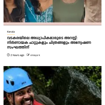
Kerala
വടകരയിലെ അധ്യാപികമാരുടെ അറസ്റ്റ്:
നിർണായക ചാറ്റുകളും ചിത്രങ്ങളും അന്വേഷണ
സംഘത്തിന്
2 hours ago
vinaya k