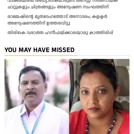
വടകരയിലെ അധ്യാപികമാരുടെ അറസ്റ്റ്: നിർണായക
ചാറ്റുകളും ചിത്രങ്ങളും അന്വേഷണ സംഘത്തിന്
രാജേഷിന്റെ മൃതദേഹത്തോട് അനാദരം; കളക്ടർ
അന്വേഷണത്തിന് ഉത്തരവിട്ടു
തിരികെ വരാത്ത ഹനീഫയ്ക്കായൊരു കാത്തിരിപ്പ്
YOU MAY HAVE MISSED