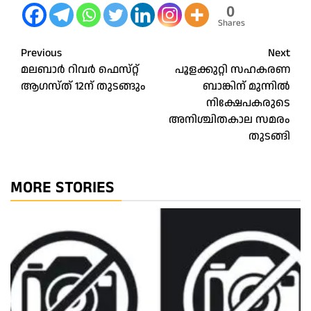
0
Shares
Post
Previous
Next
മലബാർ റിവർ ഫെസ്‌റ്റ്
പൂളക്കുറ്റി സഹകരണ
navigation
ആഗസ്‌ത്‌ 12ന്‌ തുടങ്ങും
ബാങ്കിന് മുന്നിൽ
നിക്ഷേപകരുടെ
അനിശ്ചിതകാല സമരം
തുടങ്ങി
MORE STORIES