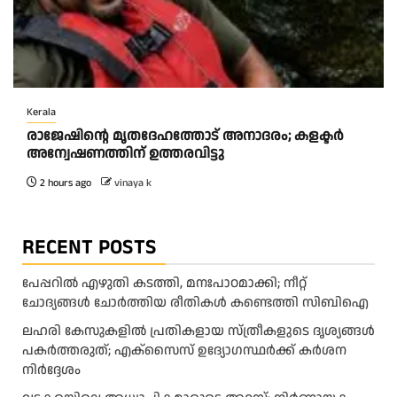
Kerala
രാജേഷിന്റെ മൃതദേഹത്തോട് അനാദരം; കളക്ടർ
അന്വേഷണത്തിന് ഉത്തരവിട്ടു
2 hours ago
vinaya k
RECENT POSTS
പേപ്പറിൽ എഴുതി കടത്തി, മനഃപാഠമാക്കി; നീറ്റ്
ചോദ്യങ്ങൾ ചോർത്തിയ രീതികൾ കണ്ടെത്തി സിബിഐ
ലഹരി കേസുകളിൽ പ്രതികളായ സ്ത്രീകളുടെ ദൃശ്യങ്ങൾ
പകർത്തരുത്; എക്‌സൈസ് ഉദ്യോഗസ്ഥർക്ക് കർശന
നിർദ്ദേശം