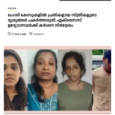
Kerala
ലഹരി കേസുകളിൽ പ്രതികളായ സ്ത്രീകളുടെ
ദൃശ്യങ്ങൾ പകർത്തരുത്; എക്‌സൈസ്
ഉദ്യോഗസ്ഥർക്ക് കർശന നിർദ്ദേശം
2 hours ago
vinaya k