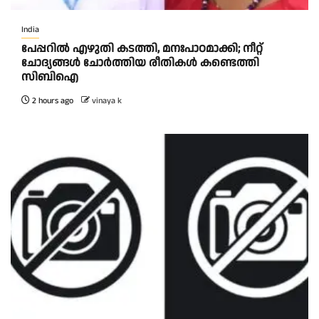
India
പേപ്പറിൽ എഴുതി കടത്തി, മനഃപാഠമാക്കി; നീറ്റ്
ചോദ്യങ്ങൾ ചോർത്തിയ രീതികൾ കണ്ടെത്തി
സിബിഐ
2 hours ago
vinaya k