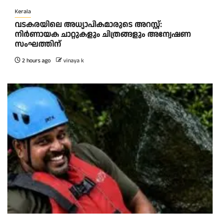
Kerala
വടകരയിലെ അധ്യാപികമാരുടെ അറസ്റ്റ്:
നിർണായക ചാറ്റുകളും ചിത്രങ്ങളും അന്വേഷണ
സംഘത്തിന്
2 hours ago
vinaya k