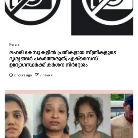
Kerala
ലഹരി കേസുകളിൽ പ്രതികളായ സ്ത്രീകളുടെ
ദൃശ്യങ്ങൾ പകർത്തരുത്; എക്‌സൈസ്
ഉദ്യോഗസ്ഥർക്ക് കർശന നിർദ്ദേശം
2 hours ago
vinaya k