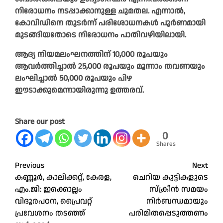
നിരോധനം നടപ്പാക്കാനുള്ള ചുമതല. എന്നാൽ,
കോവിഡിനെ തുടർന്ന് പരിശോധനകൾ പൂർണമായി
മുടങ്ങിയതോടെ നിരോധനം പാതിവഴി‍യിലായി.
ആദ്യ നിയമലംഘനത്തിന് 10,000 രൂപയും
ആവർത്തിച്ചാൽ 25,000 രൂപയും മൂന്നാം തവണയും
ലംഘിച്ചാൽ 50,000 രൂപയും പിഴ
ഈടാക്കുമെന്നാ‍യിരുന്നു ഉത്തരവ്.
Share our post
0
Shares
Post
Previous
Next
കണ്ണൂർ, കാലിക്കറ്റ്, കേരള,
ചെറിയ കുട്ടികളുടെ
navigation
എം.ജി: ഇക്കൊല്ലം
സ്‌ക്രീൻ സമയം
വിദൂരപഠന, പ്രൈവറ്റ്
നിർബന്ധമായും
പ്രവേശനം തടഞ്ഞ്
പരിമിതപ്പെടുത്തണം