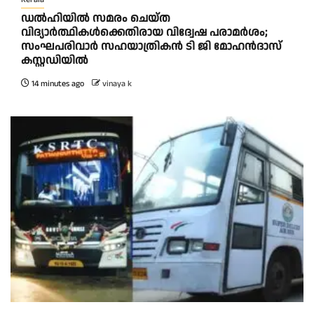
ഡൽഹിയിൽ സമരം ചെയ്ത
വിദ്യാർത്ഥികൾക്കെതിരായ വിദ്വേഷ പരാമർശം;
സംഘപരിവാർ സഹയാത്രികൻ ടി ജി മോഹന്‍ദാസ്
കസ്റ്റഡിയിൽ
14 minutes ago
vinaya k