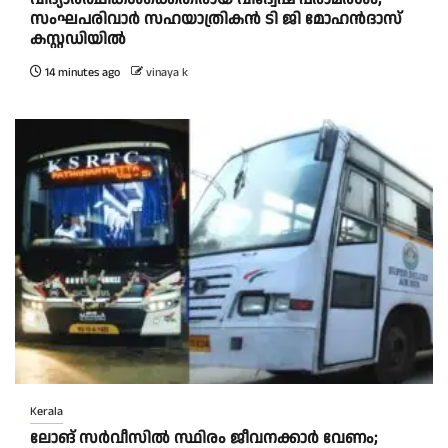
സംഘപരിവാർ സഹയാത്രികൻ ടി ജി മോഹന്‍ദാസ്
കസ്റ്റഡിയിൽ
14 minutes ago
vinaya k
Kerala
ലോങ് സർവീസിൽ സ്ഥിരം ജീവനക്കാർ വേണം;