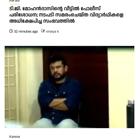
Kerala
ടി.ജി. മോഹൻദാസിന്റെ വീട്ടിൽ പോലീസ്
പരിശോധന; നടപടി സമരംചെയ്ത വിദ്യാർഥികളെ
അധിക്ഷേപിച്ച സംഭവത്തിൽ
32 minutes ago
vinaya k
Kannur