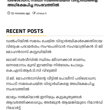
പരിശോധന; നടപടി സമരംചെയ്ത വിദ്യാർഥികളെ
അധിക്ഷേപിച്ച സംഭവത്തിൽ
32 minutes ago
vinaya k
RECENT POSTS
ഡൽഹിയിൽ സമരം ചെയ്ത വിദ്യാർത്ഥികൾക്കെതിരായ
വിദ്വേഷ പരാമർശം; സംഘപരിവാർ സഹയാത്രികൻ ടി ജി
മോഹന്‍ദാസ് കസ്റ്റഡിയിൽ
ലോങ് സർവീസിൽ സ്ഥിരം ജീവനക്കാർ വേണം;
ഒന്നരമാസം മുമ്പ് ഇറങ്ങിയ നിർദേശം പോലും
കെ.എസ്.ആർ.ടി.സി വിഴുങ്ങി
ടി.ജി. മോഹൻദാസിന്റെ വീട്ടിൽ പോലീസ് പരിശോധന;
നടപടി സമരംചെയ്ത വിദ്യാർഥികളെ അധിക്ഷേപിച്ച
സംഭവത്തിൽ
ജാമ്യം നൽകിയാൽ ഇനിയും കുറ്റകൃത്യങ്ങൾ
ആവർത്തിക്കപ്പെടും; അർജുൻ ആയങ്കിയുടെ റിമാൻഡ്
റിപ്പോർട്ട്