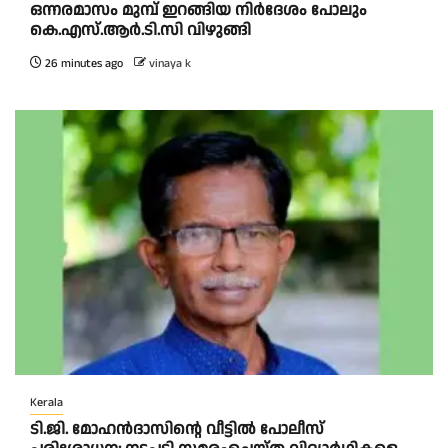
ഒന്നരമാസം മുമ്പ് ഇറങ്ങിയ നിർദേശം പോലും
കെ.എസ്.ആർ.ടി.സി വിഴുങ്ങി
26 minutes ago
vinaya k
Kerala
ടി.ജി. മോഹൻദാസിന്റെ വീട്ടിൽ പോലീസ്