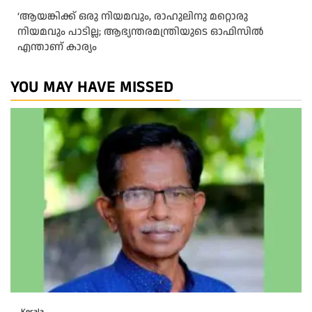
‘ആയങ്കിക്ക് ഒരു നിയമവും, രാഹുലിനു മറ്റൊരു
നിയമവും പാടില്ല; ആഭ്യന്തരമന്ത്രിയുടെ ഓഫിസിൽ
എന്താണ് കാര്യം
YOU MAY HAVE MISSED
Kerala