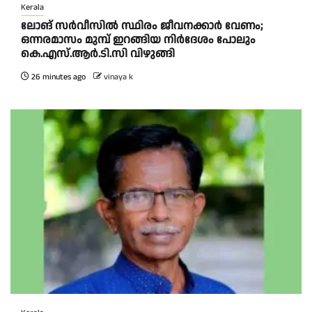
Kerala
ലോങ് സർവീസിൽ സ്ഥിരം ജീവനക്കാർ വേണം;
ഒന്നരമാസം മുമ്പ് ഇറങ്ങിയ നിർദേശം പോലും
കെ.എസ്.ആർ.ടി.സി വിഴുങ്ങി
26 minutes ago
vinaya k