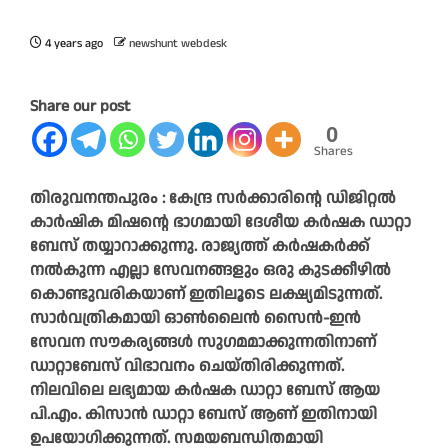
4 years ago
newshunt webdesk
Share our post
0
Shares
തിരുവനന്തപുരം : കേന്ദ്ര സർക്കാരിന്റെ ഡിജിറ്റൽ
കാർഷിക മിഷന്റെ ഭാഗമായി ദേശീയ കർഷക ഡാറ്റാ
ബേസ് തയ്യാറാക്കുന്നു. രാജ്യത്ത് കർഷകർക്ക്
നൽകുന്ന എല്ലാ സേവനങ്ങളും ഒരു കുടക്കീഴിൽ
കൊണ്ടുവരികയാണ് ഇതിലൂടെ ലക്ഷ്യമിടുന്നത്.
സാർവത്രികമായി ഓൺലൈൻ സൈൻ-ഇൻ
സേവന സൗകര്യങ്ങൾ സുഗമമാക്കുന്നതിനാണ്
ഡാറ്റാബേസ് വിഭാവനം ചെയ്തിരിക്കുന്നത്.
നിലവിലെ ലഭ്യമായ കർഷക ഡാറ്റാ ബേസ് ആയ
പി.എം. കിസാൻ ഡാറ്റാ ബേസ് ആണ് ഇതിനായി
ഉപയോഗിക്കുന്നത്. സമയബന്ധിതമായി