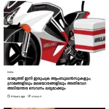
India
രാജ്യത്ത് ഇനി ഇരുചക്ര ആംബുലന്‍സുകളും;
ഗ്രാമങ്ങളിലും മലയോരങ്ങളിലും അതിവേഗ
അടിയന്തര സേവനം ലഭ്യമാക്കും
4 hours ago
vinaya k