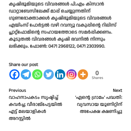
കൃഷിഭൂമിയുടെ വിവരങ്ങൾ പി.എം കിസാൻ
ഡാറ്റാബേസിലേക്ക് മാപ്പ് ചെയ്യുന്നതിന്
ഗുണഭോക്താക്കൾ കൃഷിഭൂമിയുടെ വിവരങ്ങൾ
എയിംസ് പോർട്ടൽ വഴി റവന്യൂ വകുപ്പിന്റെ റിലിസ്
പ്ലാറ്റ്‌ഫോമിന്റെ സഹായത്തോടെ സമർപ്പിക്കണം.
കൂടുതൽ വിവരങ്ങൾ കൃഷി ഭവനിൽ നിന്നും
ലഭിക്കും. ഫോൺ: 0471 2968122, 0471 2303990.
Share our post
0
Shares
Post
Previous
Next
വാഹനാപകടം സൃഷ്ടിച്ച്
‘എൻ്റെ ഗ്രാമം’ പദ്ധതി:
navigation
കവർച്ച; വീരാജ്‌പേട്ടയിൽ
വ്യവസായ യൂണിറ്റിന്
എട്ട് മലയാളികൾ
അപേക്ഷ ക്ഷണിച്ചു
അറസ്റ്റിൽ