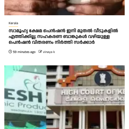
Kerala
സാമൂഹ്യ ക്ഷേമ പെൻഷൻ ഇനി മുതൽ വീടുകളിൽ
എത്തിക്കില്ല; സഹകരണ ബാങ്കുകൾ വഴിയുള്ള
പെൻഷൻ വിതരണം നിർത്തി സർക്കാർ
59 minutes ago
vinaya k