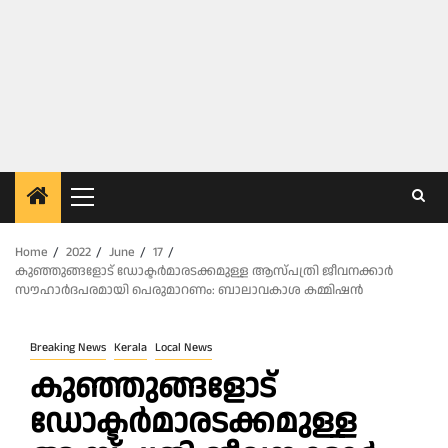
Primary
Menu
Home
2022
June
17
കുഞ്ഞുങ്ങളോട് ഡോക്ടർമാരടക്കമുള്ള ആസ്പത്രി ജീവനക്കാർ
സൗഹാർദപരമായി പെരുമാറണം: ബാലാവകാശ കമ്മിഷൻ
Breaking News
Kerala
Local News
കുഞ്ഞുങ്ങളോട്
ഡോക്ടർമാരടക്കമുള്ള