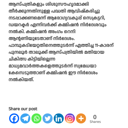
ആസ്പത്രികളും ശിശുസൗഹൃദമാക്കി
തീർക്കുന്നതിനുള്ള പദ്ധതി ആവിഷ്കരിച്ചു
നടപ്പാക്കണമെന്ന് ആരോഗ്യവകുപ്പ് സെക്രട്ടറി,
ഡയറക്ടർ എന്നിവർക്ക് കമ്മിഷൻ നിർദേശവും
നൽകി. കമ്മിഷൻ അംഗം റെനി
ആന്റണിയുടേതാണ് നിർദേശം.
പാമ്പുകടിയേറ്റതിനെത്തുടർന്ന് എത്തിച്ച 11-കാരന്
പുനലൂർ താലൂക്ക് ആസ്പത്രിയിൽ മതിയായ
ചികിത്സ കിട്ടിയില്ലെന്ന
മാധ്യമവാർത്തകളെത്തുടർന്ന് സ്വമേധയാ
കേസെടുത്താണ് കമ്മിഷൻ ഈ നിർദേശം
നൽകിയത്.
Share our post
0
Shares