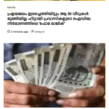
Kerala
പ്രളയജലം ഇരച്ചെത്തിയിട്ടും ആ 36 വീടുകൾ
മുങ്ങിയില്ല: ഹിറ്റായി പ്രവാസികളുടെ ഐഡിയ;
നിർമാണത്തിലെ ‘ഫോമ മാജിക്’
3 minutes ago
vinaya k