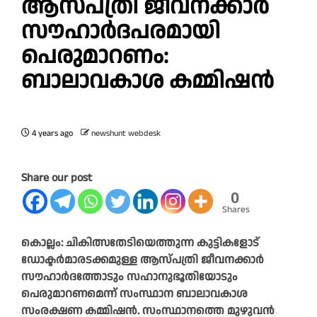
ആസ്പത്രി ജീവനക്കാർ
സൗഹാർദപരമായി
പെരുമാറണം:
ബാലാവകാശ കമ്മിഷൻ
4 years ago
newshunt webdesk
Share our post
0
Shares
കൊല്ലം: ചികിത്സതേടിയെത്തുന്ന കുട്ടികളോട്
ഡോക്ടർമാരടക്കമുള്ള ആസ്പത്രി ജീവനക്കാർ
സൗഹാർദത്തോടും സഹാനുഭൂതിയോടും
പെരുമാറണമെന്ന് സംസ്ഥാന ബാലാവകാശ
സംരക്ഷണ കമ്മിഷൻ. സംസ്ഥാനത്തെ മുഴുവൻ