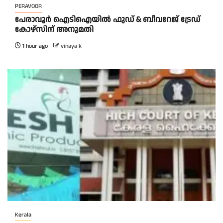
PERAVOOR
പേരാവൂർ ഐടിഐയിൽ ഫുഡ് & ബീവറേജ് ട്രേഡ്
കോഴ്സിന് അനുമതി
1 hour ago
vinaya k
Kerala