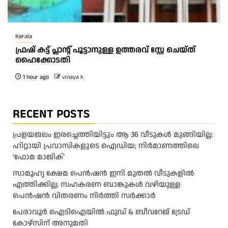
Kerala
ഫ്രഷ് കട്ട് പ്ലാന്റ് പൂട്ടാനുള്ള ഉത്തരവ് സ്റ്റേ ചെയ്ത്
ഹൈക്കോടതി
1 hour ago
vinaya k
RECENT POSTS
പ്രളയജലം ഇരച്ചെത്തിയിട്ടും ആ 36 വീടുകൾ മുങ്ങിയില്ല:
ഹിറ്റായി പ്രവാസികളുടെ ഐഡിയ; നിർമാണത്തിലെ
‘ഫോമ മാജിക്’
സാമൂഹ്യ ക്ഷേമ പെൻഷൻ ഇനി മുതൽ വീടുകളിൽ
എത്തിക്കില്ല; സഹകരണ ബാങ്കുകൾ വഴിയുള്ള
പെൻഷൻ വിതരണം നിർത്തി സർക്കാർ
പേരാവൂർ ഐടിഐയിൽ ഫുഡ് & ബീവറേജ് ട്രേഡ്
കോഴ്സിന് അനുമതി