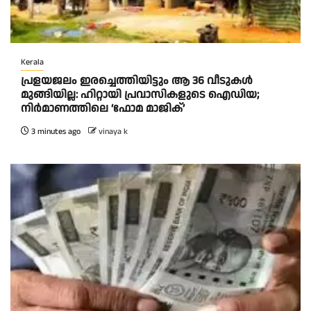
Kerala
പ്രളയജലം ഇരച്ചെത്തിയിട്ടും ആ 36 വീടുകൾ
മുങ്ങിയില്ല: ഹിറ്റായി പ്രവാസികളുടെ ഐഡിയ;
നിർമാണത്തിലെ ‘ഫോമ മാജിക്’
3 minutes ago
vinaya k