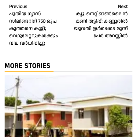
Post
Previous
Next
പുതിയ ഗ്യാസ്
ക്യൂ-നെറ്റ് ഓൺലൈൻ
navigation
സിലിണ്ടറിന് 750 രൂപ
മണി തട്ടിപ്പ്: കണ്ണൂരിൽ
കുത്തനെ കൂട്ടി; ​
യുവതി ഉൾപ്പെടെ മൂന്ന്
റെഗുലേറ്ററുകൾക്കും
പേർ അറസ്റ്റിൽ
വില വർധിപ്പിച്ചു
MORE STORIES