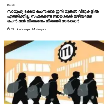
Kerala
സാമൂഹ്യ ക്ഷേമ പെൻഷൻ ഇനി മുതൽ വീടുകളിൽ
എത്തിക്കില്ല; സഹകരണ ബാങ്കുകൾ വഴിയുള്ള
പെൻഷൻ വിതരണം നിർത്തി സർക്കാർ
59 minutes ago
vinaya k